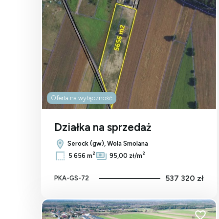
Oferta na wyłączność
Działka na sprzedaż
Serock (gw), Wola Smolana
2
2
5 656 m
95,00 zł/m
537 320 zł
PKA-GS-72