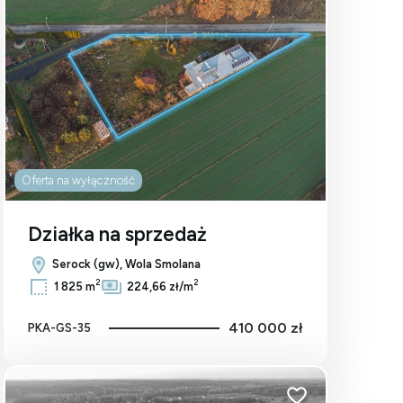
Oferta na wyłączność
Działka na sprzedaż
Serock (gw), Wola Smolana
2
2
1 825 m
224,66 zł/m
410 000 zł
PKA-GS-35