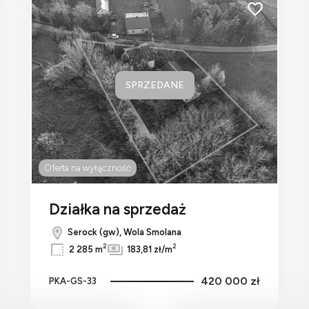
do ulubionych
Dodaj do ulu
SPRZEDANE
Oferta na wyłączność
Działka na sprzedaż
Serock (gw), Wola Smolana
2
2
2 285 m
183,81 zł/m
420 000 zł
PKA-GS-33