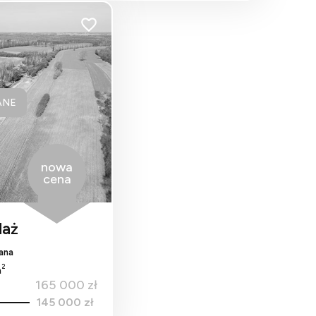
Dodaj do ulubionych
ANE
nowa
cena
daż
ana
2
m
165 000 zł
145 000 zł