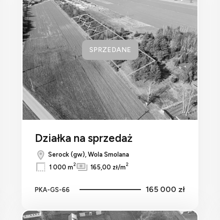
do ulubionych
Dodaj do ulu
SPRZEDANE
Działka na sprzedaż
Serock (gw), Wola Smolana
2
2
1 000 m
165,00 zł/m
165 000 zł
PKA-GS-66