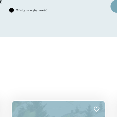
E
Oferty na wyłączność
do ulubionych
Dodaj do ulu