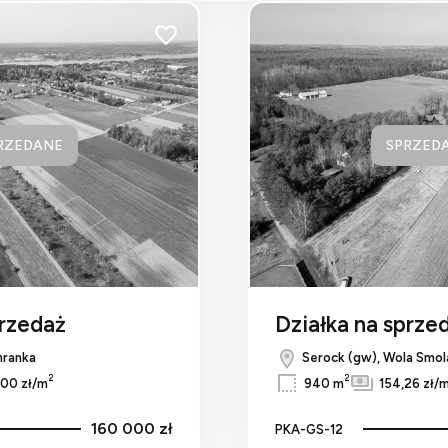
Dodaj do ulubionych
RZEDANE
SPRZED
przedaż
Działka na sprze
hranka
Serock (gw), Wola Smol
2
2
00 zł/m
940 m
154,26 zł/
160 000 zł
PKA-GS-12