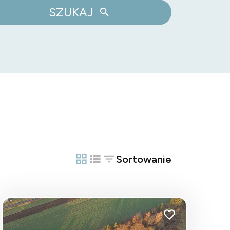
SZUKAJ
Sortowanie
tabela
lista
bionych
Dodaj do ulubionych