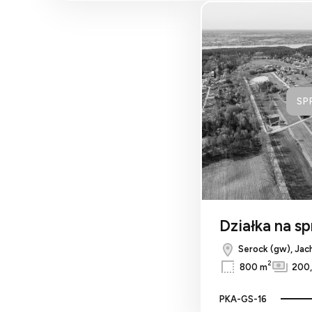
SP
Działka na s
Serock (gw), Jac
2
800 m
200,
PKA-GS-16