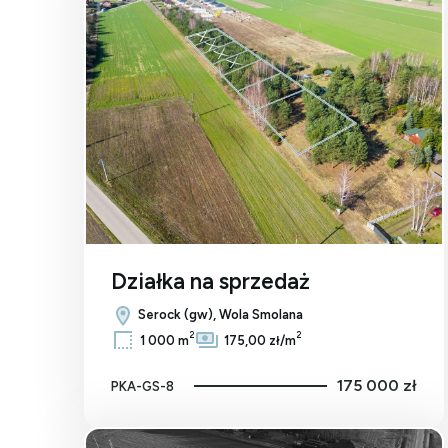
Dodaj 
Działka na sprzedaż
Serock (gw), Wola Smolana
2
2
1 000 m
175,00 zł/m
175 000 zł
PKA-GS-8