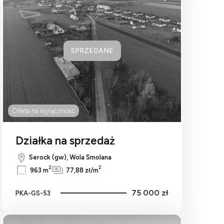
bionych
Dodaj do ulubionych
SPRZEDANE
Oferta na wyłączność
Działka na sprzedaż
Serock (gw), Wola Smolana
2
2
963 m
77,88 zł/m
75 000 zł
PKA-GS-53