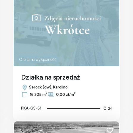
Oferta na wyłączność
Działka na sprzedaż
Serock (gw), Karolino
2
2
16 305 m
0,00 zł/m
0 zł
PKA-GS-61