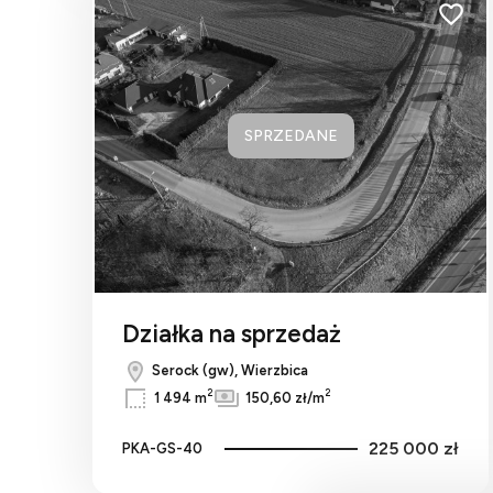
Dodaj 
SPRZEDANE
Działka na sprzedaż
Serock (gw), Wierzbica
2
2
1 494 m
150,60 zł/m
225 000 zł
PKA-GS-40