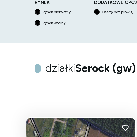
RYNEK
DODATKOWE OPCJ
Rynek pierwotny
Oferty bez prowizji
Rynek wtorny
działki
Serock (gw)
Dodaj 