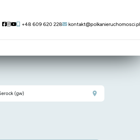
Social link
Social link
Social link
+48 609 620 228
kontakt@polkanieruchomosci.pl