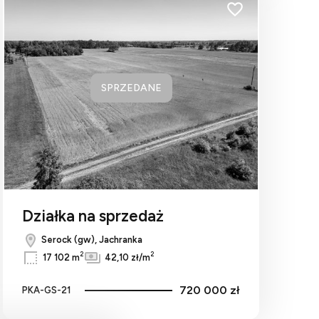
bionych
Dodaj do ulubionych
SPRZEDANE
Działka na sprzedaż
Serock (gw), Jachranka
2
2
17 102 m
42,10 zł/m
720 000 zł
PKA-GS-21