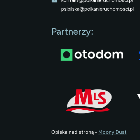
kontakt@polkanieruchomosci.pl
psibilska@polkanieruchomosci.pl
Partnerzy:
Opieka nad stroną -
Moony Dust