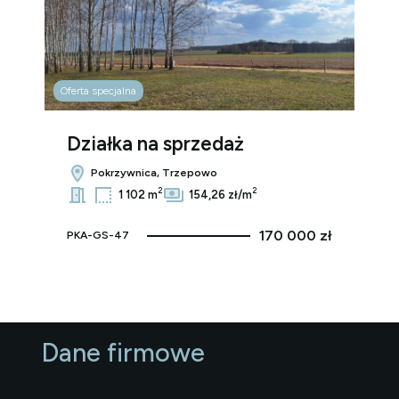
Oferta specjalna
Działka na sprzedaż
Pokrzywnica, Trzepowo
2
2
1 102 m
154,26 zł/m
170 000 zł
PKA-GS-47
Dane firmowe