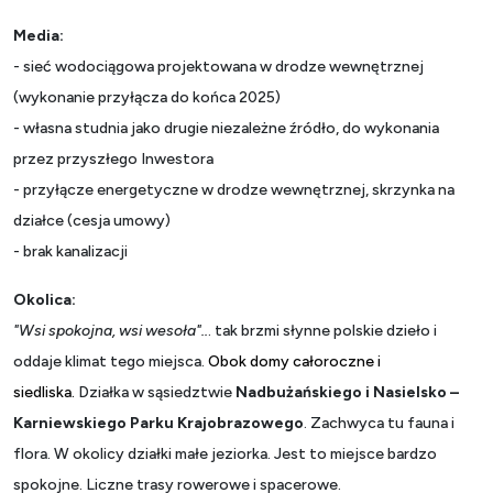
Media:
- sieć wodociągowa projektowana w drodze wewnętrznej
(wykonanie przyłącza do końca 2025)
- własna studnia jako drugie niezależne źródło, do wykonania
przez przyszłego Inwestora
- przyłącze energetyczne w drodze wewnętrznej, skrzynka na
działce (cesja umowy)
- brak kanalizacji
Okolica:
"Wsi spokojna, wsi wesoła"..
. tak brzmi słynne polskie dzieło i
oddaje klimat tego miejsca.
Obok domy ca
ł
oroczne i
siedliska.
Działka w sąsiedztwie
Nadbużańskiego i Nasielsko –
Karniewskiego Parku Krajobrazowego
. Zachwyca tu fauna i
flora. W okolicy działki małe jeziorka. Jest to miejsce bardzo
spokojne. Liczne trasy rowerowe i spacerowe.