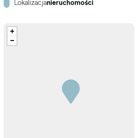
Lokalizacja
nieruchomości
+
−