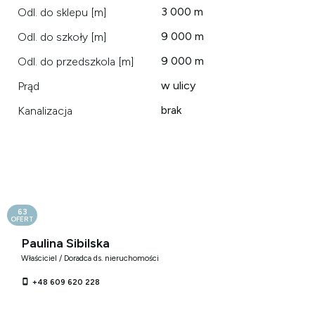
3 000 m
Odl. do sklepu [m]
9 000 m
Odl. do szkoły [m]
9 000 m
Odl. do przedszkola [m]
w ulicy
Prąd
brak
Kanalizacja
63
OFERT
Paulina Sibilska
Właściciel / Doradca ds. nieruchomości
+48 609 620 228