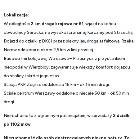
Lokalizacja:
W odległości
2 km droga krajowa nr 61
, wjazd na końcu
obwodnicy Serocka, na wysokości znanej Karczmy pod Strzechą.
Dojazd do działki z DK61 przez piękny las, drogą asfaltową.
Rzeka
Narew oddalona o około 2,5 km w linii prostej.
Budowa linii kolejowej Warszawa – Przasnysz z przystankiem
nieopodal w Wierzbicy, zagwarantuje większy komfort dojazdu
do stolicy i skróci jego czas.
Stacja PKP Zegrze oddalona o 15 km - ok 15 min drogi.
Ścisłe centrum Warszawy oddalone o niecałe 50 km - ok 50 min
drogi.
Nieruchomość z ogromnym potencjałem, w sprzedaży
2
działki
po 1102 mkw
.
Nieruchomość dla osób dostrzegających piękno natury.
To