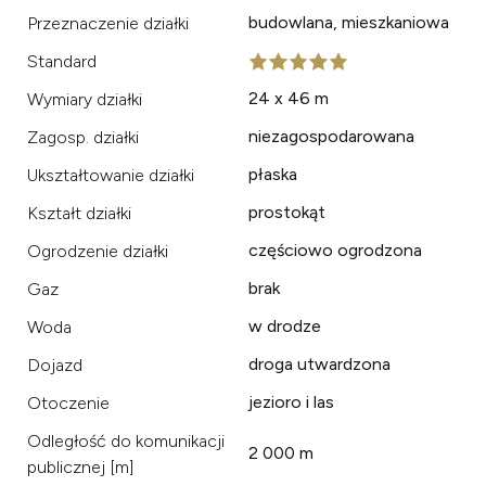
budowlana, mieszkaniowa
Przeznaczenie działki
Standard
24 x 46 m
Wymiary działki
niezagospodarowana
Zagosp. działki
płaska
Ukształtowanie działki
prostokąt
Kształt działki
częściowo ogrodzona
Ogrodzenie działki
brak
Gaz
w drodze
Woda
droga utwardzona
Dojazd
jezioro i las
Otoczenie
Odległość do komunikacji
2 000 m
publicznej [m]