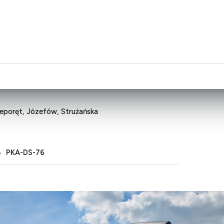
eporęt, Józefów, Strużańska
PKA-DS-76