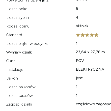
Powierzchnia działki [m2]
5
Liczba pokoi
4
Liczba sypialni
bliźniak
Rodzaj domu
Standard
1
Liczba pięter w budynku
23,64 x 27,78 m
Wymiary działki
PCV
Okna
ELEKTRYCZNA
Instalacje
jest
Balkon
1
Liczba balkonów
1
Liczba tarasów
częściowo zagosp
Zagosp. działki