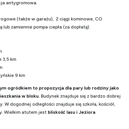
acja antygromowa.
ogowe (także w garażu), 2 ciągi kominowe, CO
ą lub zamiennie pompa ciepła (za dopłatą).
m
e 3,5 km
m
zyńskie 9 km
ym ogródkiem to propozycja dla pary lub rodziny jako
ieszkania w bloku.
Budynek znajduje się z bardzo dobrej
wy. W dogodnej odległości znajduje się szkoła, kościół,
y. Wielkim atutem jest
bliskość lasu i Jeziora