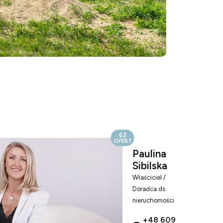
63
OFERT
Paulina
Sibilska
Właściciel /
Doradca ds.
nieruchomości
+48 609